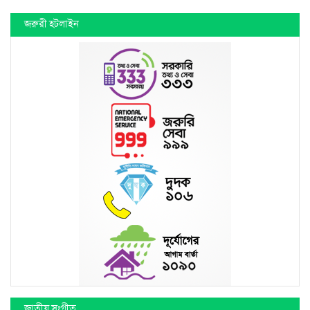
জরুরী হটলাইন
জাতীয় সংগীত