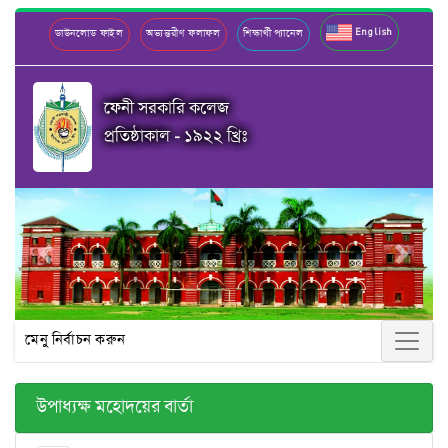
English
ডাউনলোড ফাইল
অভ্যন্তরীণ ফলাফল
শিক্ষার্থী প্যানেল
ফেনী সরকারি কলেজ
প্রতিষ্ঠাকাল - ১৯২২ খ্রিঃ
Previous
Next
মেনু নির্বাচন করুন
উপাধ্যক্ষ মহোদয়ের বার্তা