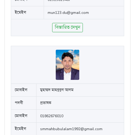
ইমেইল
mun123.du@gmail.com
বিস্তারিত দেখুন
মোবাইল
মুহাম্মদ মাহবুবুল আলম
পদবী
প্রভাষক
মোবাইল
01862676010
ইমেইল
smmahbubulalam1992@gmail.com