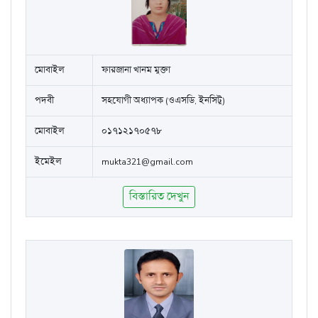
মোবাইল
ফারজানা খানম মুক্তা
পদবী
সহযোগী অধ্যাপক (ওএসডি, ইনসিটু)
মোবাইল
০১৭১২১৭০৫৭৮
ইমেইল
mukta321@gmail.com
বিস্তারিত দেখুন