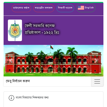
English
ডাউনলোড ফাইল
অভ্যন্তরীণ ফলাফল
শিক্ষার্থী প্যানেল
ফেনী সরকারি কলেজ
প্রতিষ্ঠাকাল - ১৯২২ খ্রিঃ
Previous
Next
মেনু নির্বাচন করুন
বাংলা বিভাগের শিক্ষকদের তথ্য