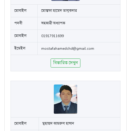
মোবাইল
মোস্তফা হামেদ তালুকদার
পদবী
সহকারী অধ্যাপক
মোবাইল
01917911699
ইমেইল
mostafahamedchd@gmail.com
বিস্তারিত দেখুন
মোবাইল
মুহাম্মদ কামরুল হাসান