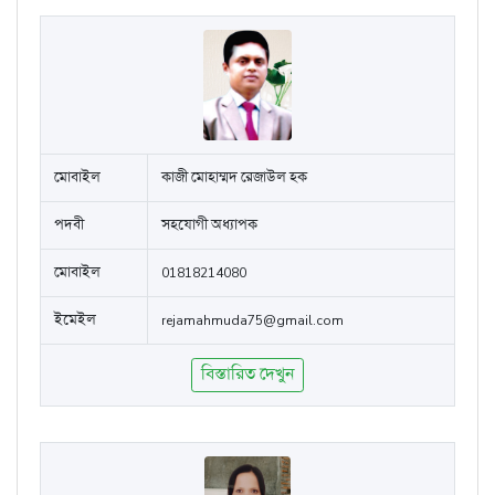
মোবাইল
কাজী মোহাম্মদ রেজাউল হক
পদবী
সহযোগী অধ্যাপক
মোবাইল
01818214080
ইমেইল
rejamahmuda75@gmail.com
বিস্তারিত দেখুন