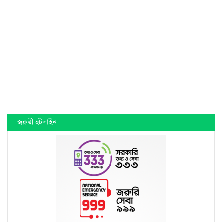
জরুরী হটলাইন