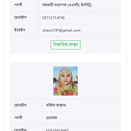
পদবী
সহকারী অধ্যাপক (ওএসডি, ইনসিটু)
মোবাইল
01711714741
ইমেইল
shaon797@gmail.com
বিস্তারিত দেখুন
মোবাইল
মর্জিনা আক্তার
পদবী
প্রভাষক
মোবাইল
01515619467