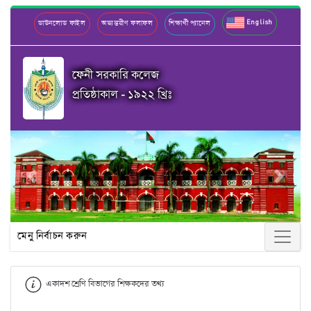
English
ডাউনলোড ফাইল
অভ্যন্তরীণ ফলাফল
শিক্ষার্থী প্যানেল
ফেনী সরকারি কলেজ
প্রতিষ্ঠাকাল - ১৯২২ খ্রিঃ
Previous
Next
মেনু নির্বাচন করুন
একাদশ শ্রেণি বিভাগের শিক্ষকদের তথ্য