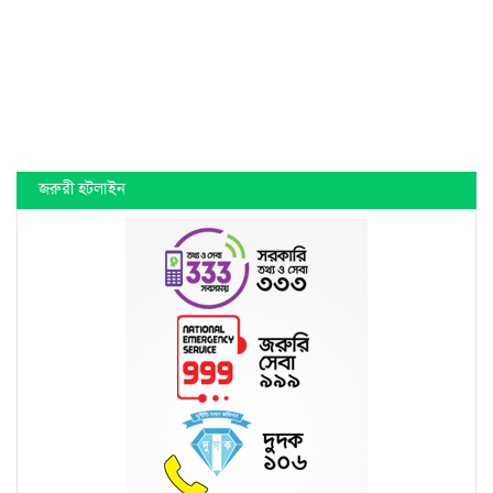
জরুরী হটলাইন