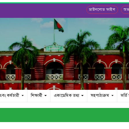
ডাউনলোড ফাইল
অভ্
 এবং কর্মচারী
শিক্ষার্থী
একাডেমিক তথ্য
সহপাঠ্যক্রম
ভর্তি