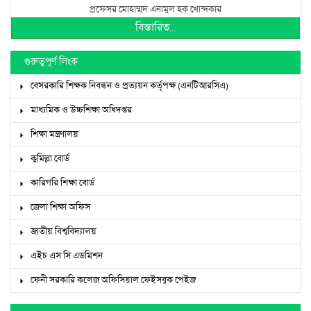
প্রফেসর মোহাম্মদ এনামুল হক খোন্দকার
বিস্তারিত...
গুরুত্বপূর্ণ লিংক
বেসরকারি শিক্ষক নিবন্ধন ও প্রত্যয়ন কর্তৃপক্ষ (এনটিআরসিএ)
মাধ্যমিক ও উচ্চশিক্ষা অধিদপ্তর
শিক্ষা মন্ত্রণালয়
কুমিল্লা বোর্ড
কারিগরি শিক্ষা বোর্ড
জেলা শিক্ষা অফিস
জাতীয় বিশ্ববিদ্যালয়
এইচ এস সি এডমিশন
ফেনী সরকারি কলেজ অফিসিয়াল ফেইসবুক পেইজ