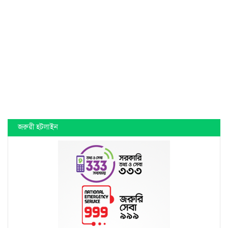
জরুরী হটলাইন