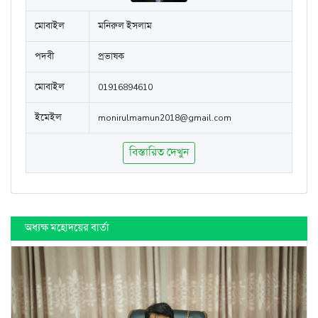
মোবাইল
মনিরুল ইসলাম
পদবী
প্রভাষক
মোবাইল
01916894610
ইমেইল
monirulmamun2018@gmail.com
বিস্তারিত দেখুন
অধ্যক্ষ মহোদয়ের বার্তা