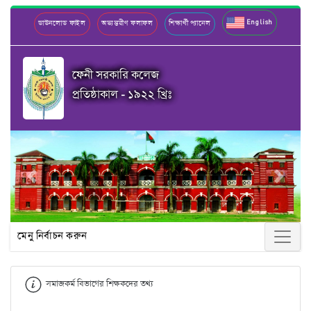
English
ডাউনলোড ফাইল
অভ্যন্তরীণ ফলাফল
শিক্ষার্থী প্যানেল
ফেনী সরকারি কলেজ
প্রতিষ্ঠাকাল - ১৯২২ খ্রিঃ
Previous
Next
মেনু নির্বাচন করুন
সমাজকর্ম বিভাগের শিক্ষকদের তথ্য