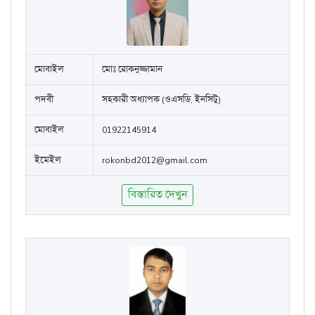
মোবাইল
মোঃ রোকনুজ্জামান
পদবী
সহকারী অধ্যাপক (ওএসডি, ইনসিটু)
মোবাইল
01922145914
ইমেইল
rokonbd2012@gmail.com
বিস্তারিত দেখুন