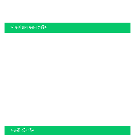
অফিসিয়াল ফ্যান পেইজ
জরুরী হটলাইন