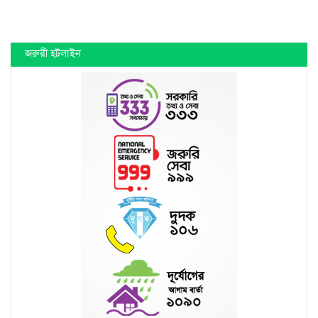
জরুরী হটলাইন