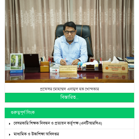
প্রফেসর মোহাম্মদ এনামুল হক খোন্দকার
বিস্তারিত...
গুরুত্বপূর্ণ লিংক
বেসরকারি শিক্ষক নিবন্ধন ও প্রত্যয়ন কর্তৃপক্ষ (এনটিআরসিএ)
মাধ্যমিক ও উচ্চশিক্ষা অধিদপ্তর