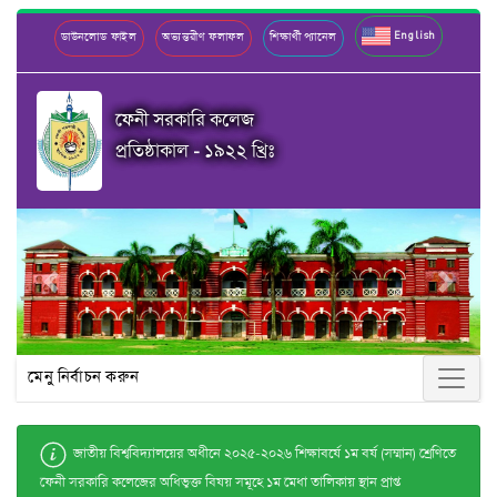
English
ডাউনলোড ফাইল
অভ্যন্তরীণ ফলাফল
শিক্ষার্থী প্যানেল
ফেনী সরকারি কলেজ
প্রতিষ্ঠাকাল - ১৯২২ খ্রিঃ
Previous
Next
মেনু নির্বাচন করুন
জাতীয় বিশ্ববিদ্যালয়ের অধীনে ২০২৫-২০২৬ শিক্ষাবর্ষে ১ম বর্ষ (সম্মান) শ্রেণিতে
ফেনী সরকারি কলেজের অধিভুক্ত বিষয় সমূহে ১ম মেধা তালিকায় স্থান প্রাপ্ত