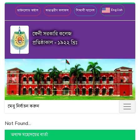
English
ডাউনলোড ফাইল
অভ্যন্তরীণ ফলাফল
শিক্ষার্থী প্যানেল
ফেনী সরকারি কলেজ
প্রতিষ্ঠাকাল - ১৯২২ খ্রিঃ
Previous
Next
মেনু নির্বাচন করুন
Not Found...
অধ্যক্ষ মহোদয়ের বার্তা