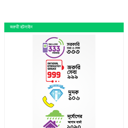
জরুরী হটলাইন